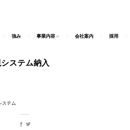
強み
事業内容
会社案内
採用
視システム納入
視システム